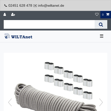
📞 02451 628 478 ✉️ info@wiltanet.de
0
☰