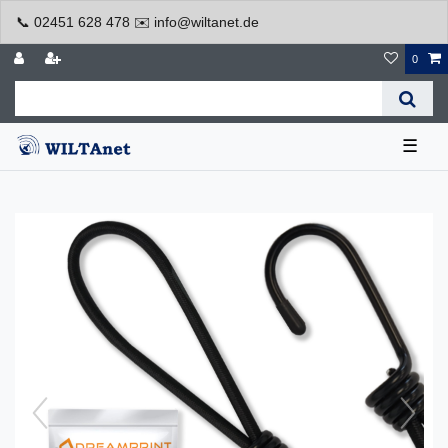
📞 02451 628 478 ✉️ info@wiltanet.de
0
☰