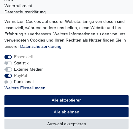
Widerrufsrecht
Datenschutzerklärung
Barrierefreiheit
Wir nutzen Cookies auf unserer Website. Einige von diesen sind
Impressum
essenziell, während andere uns helfen, diese Website und Ihre
Erfahrung zu verbessern. Weitere Informationen zu den von uns
Service
verwendeten Cookies und Ihren Rechten als Nutzer finden Sie in
Zahlungsarten
unserer
Daten­schutz­erklärung
.
Lieferung und Abholung
Essenziell
Unternehmen
Statistik
Über uns
Externe Medien
Karriere
PayPal
Kontakt
Funktional
Weitere Einstellungen
Vertrag widerrufen
Alle akzeptieren
Alle ablehnen
© Copyright 2026 | Alle Rechte vorbehalten.
Auswahl akzeptieren