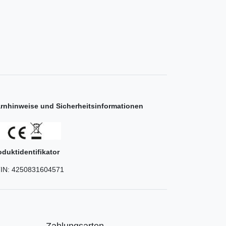
rnhinweise und Sicherheitsinformationen
oduktidentifikator
IN:
4250831604571