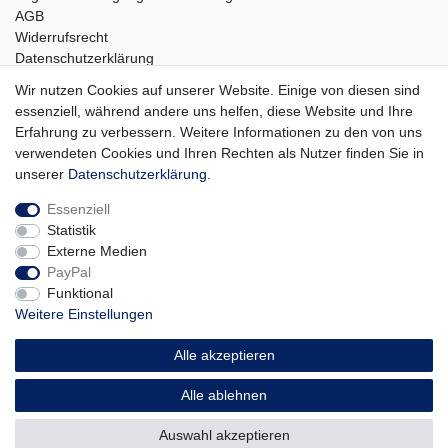
AGB
Widerrufsrecht
Datenschutzerklärung
Barrierefreiheit
Wir nutzen Cookies auf unserer Website. Einige von diesen sind
Impressum
essenziell, während andere uns helfen, diese Website und Ihre
Erfahrung zu verbessern. Weitere Informationen zu den von uns
Service
verwendeten Cookies und Ihren Rechten als Nutzer finden Sie in
Zahlungsarten
unserer
Daten­schutz­erklärung
.
Lieferung und Abholung
Essenziell
Unternehmen
Statistik
Über uns
Externe Medien
Karriere
PayPal
Kontakt
Funktional
Weitere Einstellungen
Vertrag widerrufen
Alle akzeptieren
Alle ablehnen
© Copyright 2026 | Alle Rechte vorbehalten.
Auswahl akzeptieren