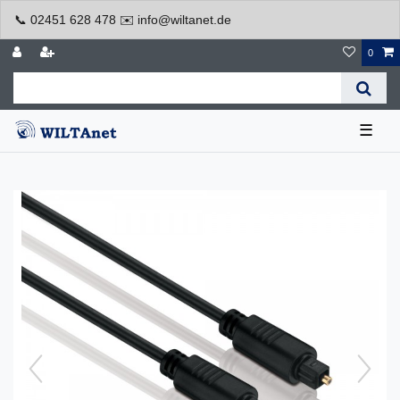
📞 02451 628 478 ✉️ info@wiltanet.de
0
☰