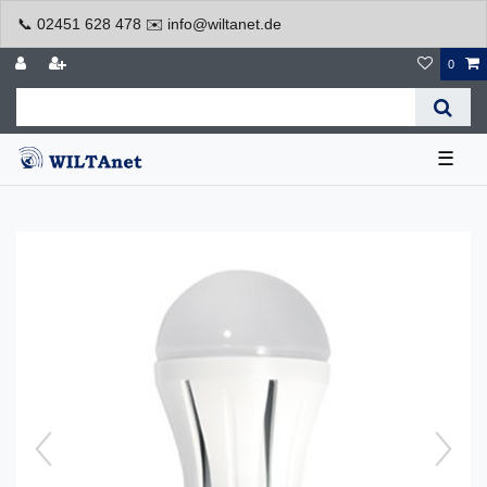
📞 02451 628 478 ✉️ info@wiltanet.de
0
☰