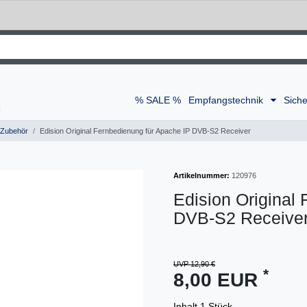
% SALE %
Empfangstechnik
Siche
-Zubehör
Edision Original Fernbedienung für Apache IP DVB-S2 Receiver
Artikelnummer:
120976
Edision Original
DVB-S2 Receive
UVP 12,90 €
*
8,00 EUR
Inhalt
1
Stück