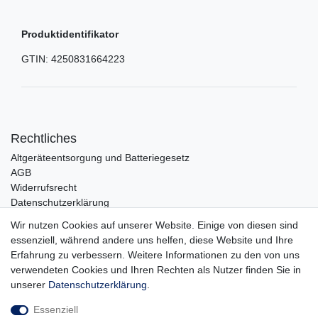
Produktidentifikator
GTIN:
4250831664223
Rechtliches
Altgeräteentsorgung und Batteriegesetz
AGB
Widerrufsrecht
Datenschutzerklärung
Barrierefreiheit
Wir nutzen Cookies auf unserer Website. Einige von diesen sind
Impressum
essenziell, während andere uns helfen, diese Website und Ihre
Erfahrung zu verbessern. Weitere Informationen zu den von uns
Service
verwendeten Cookies und Ihren Rechten als Nutzer finden Sie in
Zahlungsarten
unserer
Daten­schutz­erklärung
.
Lieferung und Abholung
Essenziell
Unternehmen