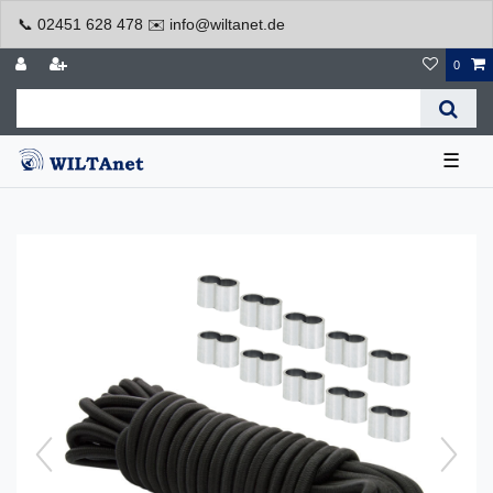
📞 02451 628 478 ✉️ info@wiltanet.de
0
☰