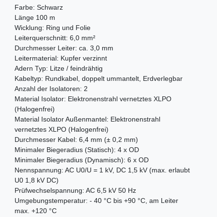
Farbe: Schwarz
Länge 100 m
Wicklung: Ring und Folie
Leiterquerschnitt: 6,0 mm²
Durchmesser Leiter: ca. 3,0 mm
Leitermaterial: Kupfer verzinnt
Adern Typ: Litze / feindrähtig
Kabeltyp: Rundkabel, doppelt ummantelt, Erdverlegbar
Anzahl der Isolatoren: 2
Material Isolator: Elektronenstrahl vernetztes XLPO
(Halogenfrei)
Material Isolator Außenmantel: Elektronenstrahl
vernetztes XLPO (Halogenfrei)
Durchmesser Kabel: 6,4 mm (± 0,2 mm)
Minimaler Biegeradius (Statisch): 4 x OD
Minimaler Biegeradius (Dynamisch): 6 x OD
Nennspannung: AC U0/U = 1 kV, DC 1,5 kV (max. erlaubt
U0 1,8 kV DC)
Prüfwechselspannung: AC 6,5 kV 50 Hz
Umgebungstemperatur: - 40 °C bis +90 °C, am Leiter
max. +120 °C