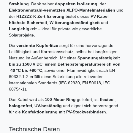
Strahlung
. Dank seiner
doppelten Isolierung
, der
Elektronenstrahl-vernetzten XLPO-Mantelmaterialien
und
der
H1Z2Z2-K Zertifizierung
bietet dieses
PV-Kabel
höchste Sicherheit
,
Witterungsbeständigkeit
und
Langlebigkeit
– ideal für private wie gewerbliche
Solarprojekte.
Die
verzinnte Kupferlitze
sorgt für eine hervorragende
Leitfähigkeit und Korrosionsschutz, selbst bei langfristiger
Nutzung im Außenbereich. Mit einer
Spannungsfestigkeit
bis zu 1500 V DC
, einem
Betriebstemperaturbereich von
-40 °C bis +90 °C
, sowie einer Flammwidrigkeit nach EN
60332-1-2 erfüllt diese Solarleitung alle relevanten
internationalen Standards (IEC 62930, EN 50618, IEC
60754-1).
Das Kabel wird als
100-Meter-Ring
geliefert, ist
flexibel
,
halogenfrei
,
UV-beständig
und eignet sich hervorragend
für die
Konfektionierung mit PV-Steckverbindern
.
Technische Daten