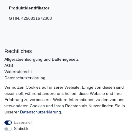
Produktidentifikator
GTIN:
4250831672303
Rechtliches
Altgeräteentsorgung und Batteriegesetz
AGB
Widerrufsrecht
Datenschutzerklärung
Barrierefreiheit
Wir nutzen Cookies auf unserer Website. Einige von diesen sind
Impressum
essenziell, während andere uns helfen, diese Website und Ihre
Erfahrung zu verbessern. Weitere Informationen zu den von uns
Service
verwendeten Cookies und Ihren Rechten als Nutzer finden Sie in
Zahlungsarten
unserer
Daten­schutz­erklärung
.
Lieferung und Abholung
Essenziell
Unternehmen
Statistik