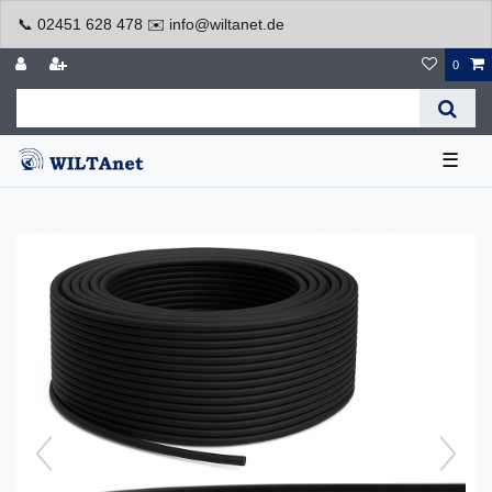
📞 02451 628 478 ✉️ info@wiltanet.de
0
☰