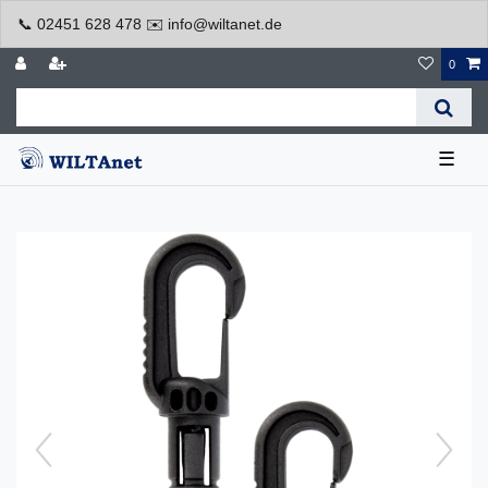
📞 02451 628 478 ✉️ info@wiltanet.de
0
☰