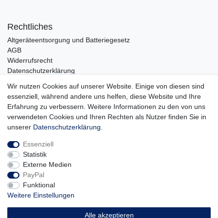
Rechtliches
Altgeräteentsorgung und Batteriegesetz
AGB
Widerrufsrecht
Datenschutzerklärung
Barrierefreiheit
Wir nutzen Cookies auf unserer Website. Einige von diesen sind
Impressum
essenziell, während andere uns helfen, diese Website und Ihre
Erfahrung zu verbessern. Weitere Informationen zu den von uns
Service
verwendeten Cookies und Ihren Rechten als Nutzer finden Sie in
Zahlungsarten
unserer
Daten­schutz­erklärung
.
Lieferung und Abholung
Essenziell
Unternehmen
Statistik
Über uns
Externe Medien
Karriere
PayPal
Kontakt
Funktional
Weitere Einstellungen
Vertrag widerrufen
Alle akzeptieren