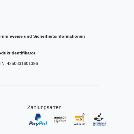
rnhinweise und Sicherheitsinformationen
oduktidentifikator
IN:
4250831601396
Zahlungsarten