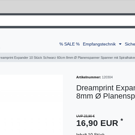
% SALE %
Empfangstechnik
Siche
reamprint Expander 10 Stück Schwarz 60cm 8mm Ø Planenspanner Spanner mit Spiralhake
Artikelnummer:
120304
Dreamprint Expa
8mm Ø Planenspa
UVP 23,90 €
*
16,90 EUR
Inhalt
10
Stück