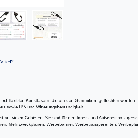
rtikel?
hochflexiblen Kunstfasern, die um den Gummikern geflochten werden. D
t aus sowie UV- und Witterungsbeständigkeit.
it auf vielen Gebieten. Sie sind für den Innen- und Außeneinsatz geei
anen, Mehrzweckplanen, Werbebanner, Werbetransparenten, Werbepl