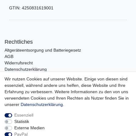
GTIN:
4250831619001
Rechtliches
Altgeräteentsorgung und Batteriegesetz
AGB
Widerrufsrecht
Datenschutzerklärung
Barrierefreiheit
Wir nutzen Cookies auf unserer Website. Einige von diesen sind
Impressum
essenziell, während andere uns helfen, diese Website und Ihre
Erfahrung zu verbessern. Weitere Informationen zu den von uns
Service
verwendeten Cookies und Ihren Rechten als Nutzer finden Sie in
Zahlungsarten
unserer
Daten­schutz­erklärung
.
Lieferung und Abholung
Essenziell
Unternehmen
Statistik
Über uns
Externe Medien
Karriere
PayPal