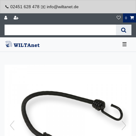
📞 02451 628 478 ✉️ info@wiltanet.de
0
☰