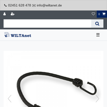
📞 02451 628 478 ✉️ info@wiltanet.de
0
☰