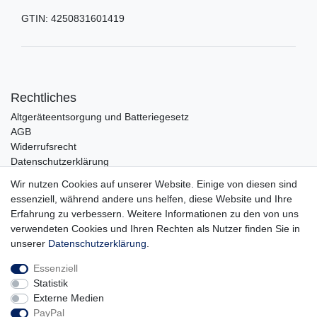
GTIN:
4250831601419
Rechtliches
Altgeräteentsorgung und Batteriegesetz
AGB
Widerrufsrecht
Datenschutzerklärung
Barrierefreiheit
Wir nutzen Cookies auf unserer Website. Einige von diesen sind
Impressum
essenziell, während andere uns helfen, diese Website und Ihre
Erfahrung zu verbessern. Weitere Informationen zu den von uns
Service
verwendeten Cookies und Ihren Rechten als Nutzer finden Sie in
Zahlungsarten
unserer
Daten­schutz­erklärung
.
Lieferung und Abholung
Essenziell
Unternehmen
Statistik
Über uns
Externe Medien
Karriere
PayPal