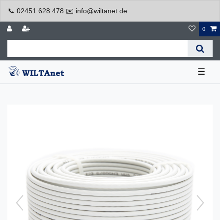
📞 02451 628 478 ✉️ info@wiltanet.de
0
☰